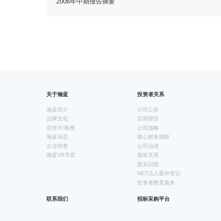
2006年中期报告摘要
关于瀚蓝
投资者关系
瀚蓝简介
公司公告
品牌文化
定期报告
宣传片/画册
公司战略
瀚蓝动态
核心财务指标
企业荣誉
公司治理
瀚蓝VR导赏
股权关系
股东回报
NET法人股补登记
投资者教育服务
联系我们
招标采购平台