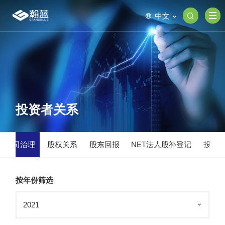
中文
投资者关系
公司治理
股权关系
股东回报
NET法人股补登记
投资
按年份筛选
2021