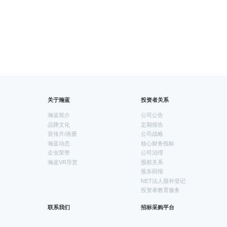
关于瀚蓝
投资者关系
瀚蓝简介
公司公告
品牌文化
定期报告
宣传片/画册
公司战略
瀚蓝动态
核心财务指标
企业荣誉
公司治理
瀚蓝VR导赏
股权关系
股东回报
NET法人股补登记
投资者教育服务
联系我们
招标采购平台