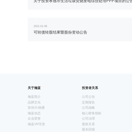
关于投资孝感市生活垃圾焚烧发电综合处理PPP项目的公
2021-01-06
可转债转股结果暨股份变动公告
关于瀚蓝
投资者关系
瀚蓝简介
公司公告
品牌文化
定期报告
宣传片/画册
公司战略
瀚蓝动态
核心财务指标
企业荣誉
公司治理
瀚蓝VR导赏
股权关系
股东回报