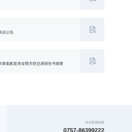
决议公告
并募集配套资金暨关联交易报告书摘要
供水客服热线
0757-86399222