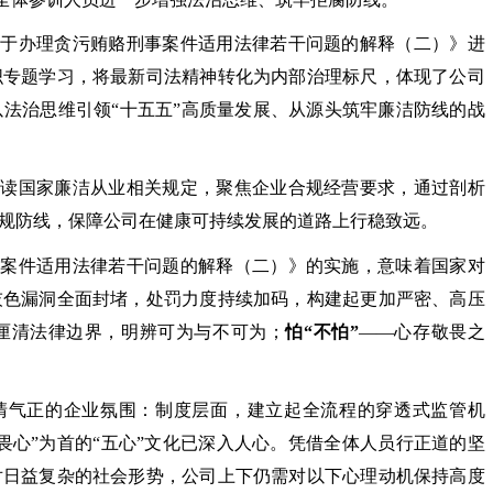
关于办理贪污贿赂刑事案件适用法律若干问题的解释（二）》进
织专题学习，将最新司法精神转化为内部治理标尺，体现了公司
以法治思维引领
“十五五”高质量发展、从源头筑牢廉洁防线的战
解读国家廉洁从业相关规定，聚焦企业合规经营要求，通过剖析
规防线，保障公司在健康可持续发展的道路上行稳致远。
事案件适用法律若干问题的解释（二）》的实施，意味着国家对
灰色漏洞全面封堵，处罚力度持续加码，构建起更加严密、高压
厘清法律边界，明辨可为与不可为；
怕
“不怕”
——心存敬畏之
清气正的企业氛围：制度层面，建立起全流程的穿透式监管机
敬畏心”为首的“五心”文化已深入人心。凭借全体人员行正道的坚
对日益复杂的社会形势，公司上下仍需对以下心理动机保持高度