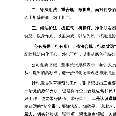
二、守法用法、重合规、敢担当。
面对复杂
础上坦荡做事、敢于担当。
三、崇法护法，扬正气，树标杆。
净化朋友
诱惑，以身作则、以案为戒、以法为尺，将廉洁意
“心有所畏，行有所止；依法合规，行稳致远
纪律规矩内化于心、外化于行，以廉洁底色护航公
公司党委书记、董事长张厚祥表示，参训人
从业提出的高标准，进一步强化纪法观念与廉洁意
针对廉洁教育和预防工作，张书记提出三点
严治党的必然要求，也是保障企业合规运营和员
好工作，也要带好队伍、带好风气。
二是认识遵
稳致远的
“安全带”，要懂法纪、知敬畏、明规矩
发力。
切实补短板、强弱项，聚焦重点领域、关