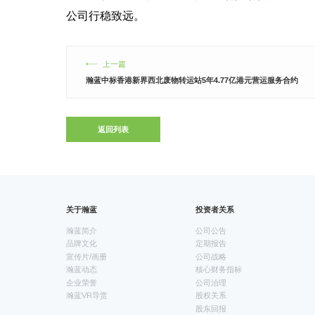
公司行稳致远。
上一篇
瀚蓝中标香港新界西北废物转运站5年4.77亿港元营运服务合约
返回列表
关于瀚蓝
投资者关系
瀚蓝简介
公司公告
品牌文化
定期报告
宣传片/画册
公司战略
瀚蓝动态
核心财务指标
企业荣誉
公司治理
瀚蓝VR导赏
股权关系
股东回报