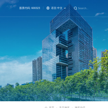
股票代码: 600323
语言:
中文
首页
关于瀚蓝
瀚蓝动态