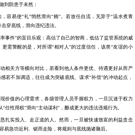
做到防患于未然：
知，容易使
“礼”悄然滑向“贿”。若放任自流，无异于“温水煮青
终击穿底线，滑向违纪违法。
概率事件”的盲目乐观：高估了自己的智商，低估了监管系统的威
更需警醒的是，对所谓“相对人”的过度信任，该类“友谊的小
活动相关方等横向对比，若
看到他人条件更优、待遇更好从而产
衡感若不加调适，往往成为突破底线、谋求“补偿”的冲动起点，
实现价值的心理需求，各级管理人员手握权力，一旦沉迷于权力
从“任性用权”滑向“主动谋利”，酿成更大的违法违规行为。
勤恳扎实投入、走正道的人。然而，一旦被快速致富的利益贪念
容易急功近利、铤而走险，将规则与底线抛诸脑后。