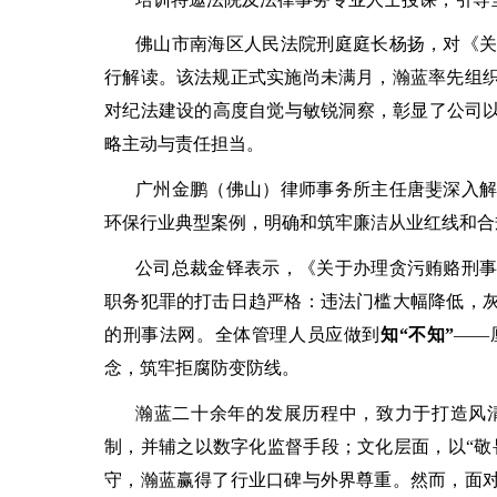
佛山市南海区人民法院刑庭庭长杨扬，对《
行解读。该法规正式实施尚未满月，瀚蓝率先组
对纪法建设的高度自觉与敏锐洞察，彰显了公司
略主动与责任担当。
广州金鹏（佛山）律师事务所主任唐斐深入
环保行业典型案例，明确和筑牢廉洁从业红线和合
公司总裁金铎表示，《关于办理贪污贿赂刑
职务犯罪的打击日趋严格：违法门槛大幅降低，
的刑事法网。全体管理人员应做到
知
“不知”
——
念，筑牢拒腐防变防线。
瀚蓝二十余年的发展历程中，致力于打造风
制，并辅之以数字化监督手段；文化层面，以
“
守，瀚蓝赢得了行业口碑与外界尊重。然而，面