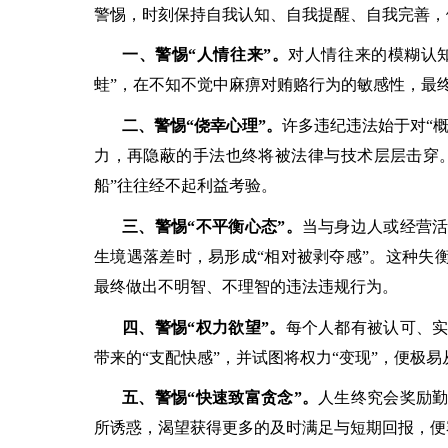
警惕，时刻保持自我认知、自我提醒、自我完善，
一、警惕
“人情往来”。
对人情往来的模糊认
蛙”，在不知不觉中麻痹对贿赂行为的敏感性，最
二、警惕
“侥幸心理”。
许多违纪违法始于对
“
力，再隐蔽的手法也终将被法律与技术层层击穿。
船”往往经不起利益考验。
三、警惕
“不平衡心态”。
当与身边人或经营
生境遇落差时，易形成
“相对被剥夺感”。这种失
最终做出不明智、不理智的违法违规行为。
四、警惕
“权力欲望”。
每个人都有被认可、
带来的
“支配快感”，并试图将权力“变现”，便极易
五、警惕
“快速致富贪念”。
人生终究会奖励
所诱惑，渴望获得更多的及时满足与短期回报，便