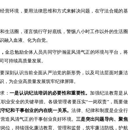
的经营环境，要用法律思维和方式来解决问题，在守法合规的基
圈和生活圈，谨言慎行守好底线，警惕八小时工作以外的生活圈
识融入血液、化为自觉。
”，
金总勉励全体人员共同守护瀚蓝风清气正的环境与平台，将
司可持续高质量发展。
员要深刻认识当前全面从严治党的新形势，以及司法层面对廉洁
识，为企业高质量发展筑牢纪律屏障。
要求：
一是认识纪法培训的必要性和重要性。
加强纪法教育是从
工职业安全的关键举措。各级管理者要压实
“一岗双责”，既要做
规守纪和干事创业的内在统一关系。
法律、纪律和制度是企业行
，营造风清气正的干事创业良好环境。
三是突出问题导向、聚焦
键岗位，持续强化廉洁教育、管理和监督，筑牢廉洁防线，护航